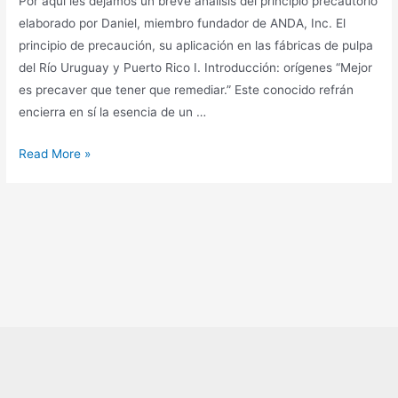
Por aquí les dejamos un breve análisis del principio precautorio
elaborado por Daniel, miembro fundador de ANDA, Inc. El
principio de precaución, su aplicación en las fábricas de pulpa
del Río Uruguay y Puerto Rico I. Introducción: orígenes “Mejor
es precaver que tener que remediar.” Este conocido refrán
encierra en sí la esencia de un …
El
Read More »
principio
de
precaución,
su
aplicación
en
las
fábricas
de
pulpa
del