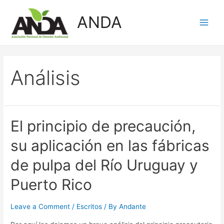
Skip
ANDA
to
Main
content
Men
Análisis
El principio de precaución,
su aplicación en las fábricas
de pulpa del Río Uruguay y
Puerto Rico
Leave a Comment
/
Escritos
/ By
Andante