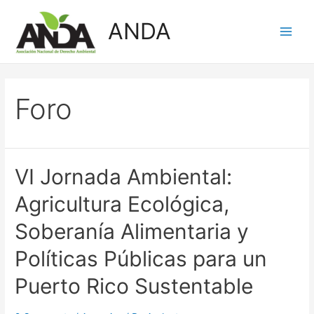
Skip
ANDA
to
Main
content
Men
Foro
VI Jornada Ambiental:
Agricultura Ecológica,
Soberanía Alimentaria y
Políticas Públicas para un
Puerto Rico Sustentable