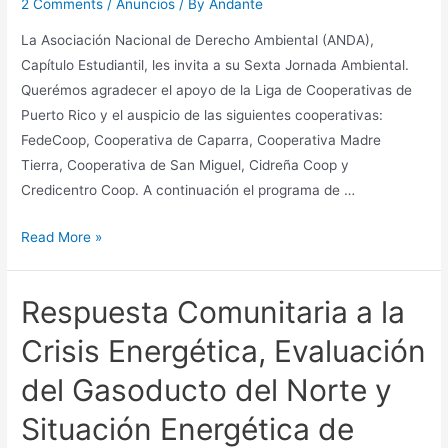
2 Comments
/
Anuncios
/ By
Andante
La Asociación Nacional de Derecho Ambiental (ANDA),
Capítulo Estudiantil, les invita a su Sexta Jornada Ambiental.
Querémos agradecer el apoyo de la Liga de Cooperativas de
Puerto Rico y el auspicio de las siguientes cooperativas:
FedeCoop, Cooperativa de Caparra, Cooperativa Madre
Tierra, Cooperativa de San Miguel, Cidreña Coop y
Credicentro Coop. A continuación el programa de …
VI
Read More »
Jornada
Ambiental:
Respuesta Comunitaria a la
Agricultura
Ecológica,
Crisis Energética, Evaluación
Soberanía
del Gasoducto del Norte y
Alimentaria
y
Situación Energética de
Políticas