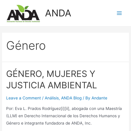
Skip
ANDA
to
Main
content
Men
Género
GÉNERO, MUJERES Y
JUSTICIA AMBIENTAL
Leave a Comment
/
Análisis
,
ANDA Blog
/ By
Andante
Por: Eva L. Prados Rodríguez[i][ii], abogada con una Maestría
(LLM) en Derecho Internacional de los Derechos Humanos y
Género e integrante fundadora de ANDA, Inc.