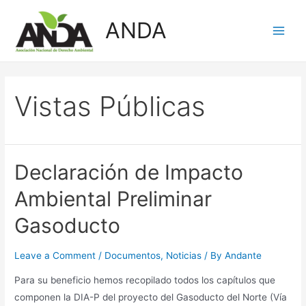
Skip
ANDA
to
Main
content
Men
Vistas Públicas
Declaración de Impacto
Ambiental Preliminar
Gasoducto
Leave a Comment
/
Documentos
,
Noticias
/ By
Andante
Para su beneficio hemos recopilado todos los capítulos que
componen la DIA-P del proyecto del Gasoducto del Norte (Vía