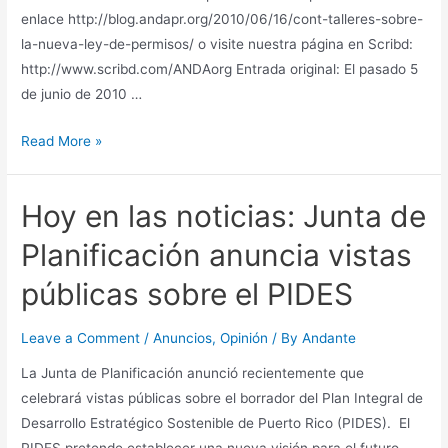
enlace http://blog.andapr.org/2010/06/16/cont-talleres-sobre-
la-nueva-ley-de-permisos/ o visite nuestra página en Scribd:
http://www.scribd.com/ANDAorg Entrada original: El pasado 5
de junio de 2010 …
Talleres
Read More »
sobre
el
Hoy en las noticias: Junta de
Reglamento
Conjunto
Planificación anuncia vistas
de
públicas sobre el PIDES
la
Nueva
Leave a Comment
/
Anuncios
,
Opinión
/ By
Andante
Ley
de
La Junta de Planificación anunció recientemente que
Permisos
celebrará vistas públicas sobre el borrador del Plan Integral de
Desarrollo Estratégico Sostenible de Puerto Rico (PIDES). El