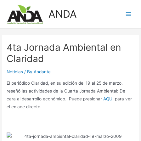
Skip
ANDA
to
Main
content
Men
4ta Jornada Ambiental en
Claridad
Noticias
/ By
Andante
El periódico Claridad, en su edición del 19 al 25 de marzo,
reseñó las actividades de la
C
uarta Jornada Ambiental: De
cara al desarrollo económico
. Puede presionar
AQUI
para ver
el enlace directo.