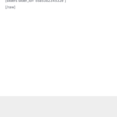
[sliders slider_id=”55a53b234532e”]
[/raw]