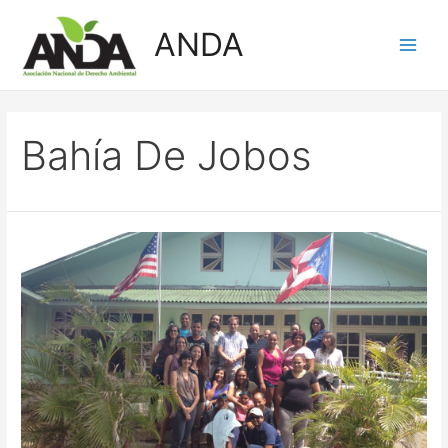
Skip
ANDA
to
Main
content
Men
Bahía De Jobos