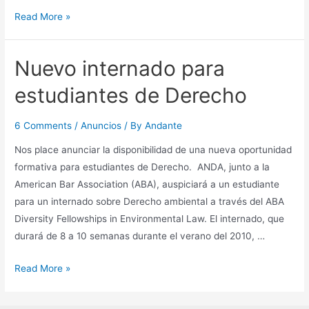
Internado
Read More »
de
verano
Nuevo internado para
para
estudiantes
estudiantes de Derecho
de
Derecho
6 Comments
/
Anuncios
/ By
Andante
Nos place anunciar la disponibilidad de una nueva oportunidad
formativa para estudiantes de Derecho. ANDA, junto a la
American Bar Association (ABA), auspiciará a un estudiante
para un internado sobre Derecho ambiental a través del ABA
Diversity Fellowships in Environmental Law. El internado, que
durará de 8 a 10 semanas durante el verano del 2010, …
Nuevo
Read More »
internado
para