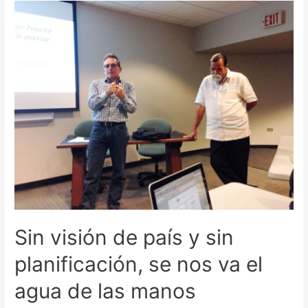
ciento
de
la
población
de
Puerto
Rico
se
abastece
de
sistemas
de
agua
Sin visión de país y sin
potable
que
planificación, se nos va el
violaron
agua de las manos
estándares
federales.