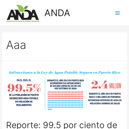
Skip
ANDA
to
Main
content
Men
Aaa
Reporte: 99.5 por ciento de