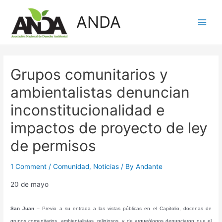
Skip
ANDA
to
Main
content
Men
Grupos comunitarios y
ambientalistas denuncian
inconstitucionalidad e
impactos de proyecto de ley
de permisos
1 Comment
/
Comunidad
,
Noticias
/ By
Andante
20 de mayo
San Juan
– Previo a su entrada a las vistas públicas en el Capitolio, docenas de
grupos comunitarios, ambientalistas, religiosos, y de arqueólogos denunciaron que el