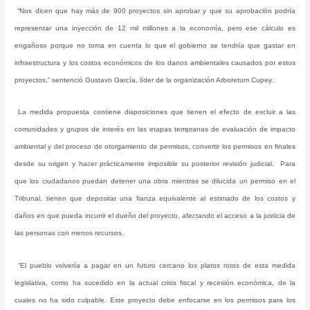
“Nos dicen que hay más de 900 proyectos sin aprobar y que su aprobación podría
representar una inyección de 12 mil millones a la economía, pero ese cálculo es
engañoso porque no toma en cuenta lo que el gobierno se tendría que gastar en
infraestructura y los costos económicos de los danos ambientales causados por estos
proyectos,” sentenció Gustavo García, líder de la organización Arboretum Cupey.
La medida propuesta contiene disposiciones que tienen el efecto de excluir a las
comunidades y grupos de interés en las etapas tempranas de evaluación de impacto
ambiental y del proceso de otorgamiento de permisos, convertir los permisos en finales
desde su origen y hacer prácticamente imposible su posterior revisión judicial. Para
que los ciudadanos puedan detener una obra mientras se dilucida un permiso en el
Tribunal, tienen que depositar una fianza equivalente al estimado de los costos y
daños en que pueda incurrir el dueño del proyecto, afectando el acceso a la justicia de
las personas con menos recursos.
“El pueblo volvería a pagar en un futuro cercano los platos rotos de esta medida
legislativa, como ha sucedido en la actual crisis fiscal y recesión económica, de la
cuales no ha sido culpable. Este proyecto debe enfocarse en los permisos para los