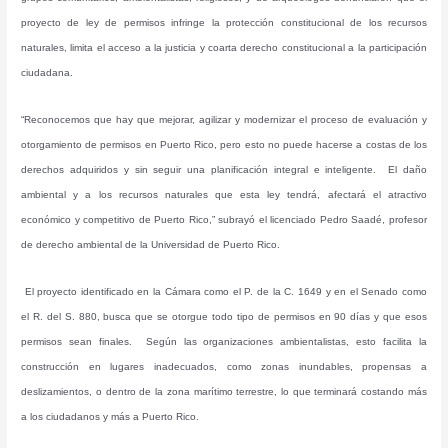
proyecto de ley de permisos infringe la protección constitucional de los recursos
naturales, limita el acceso a la justicia y coarta derecho constitucional a la participación
ciudadana.
“Reconocemos que hay que mejorar, agilizar y modernizar el proceso de evaluación y
otorgamiento de permisos en Puerto Rico, pero esto no puede hacerse a costas de los
derechos adquiridos y sin seguir una planificación integral e inteligente. El daño
ambiental y a los recursos naturales que esta ley tendrá, afectará el atractivo
económico y competitivo de Puerto Rico,” subrayó el licenciado Pedro Saadé, profesor
de derecho ambiental de la Universidad de Puerto Rico.
El proyecto identificado en la Cámara como el P. de la C. 1649 y en el Senado como
el R. del S. 880, busca que se otorgue todo tipo de permisos en 90 días y que esos
permisos sean finales. Según las organizaciones ambientalistas, esto facilita la
construcción en lugares inadecuados, como zonas inundables, propensas a
deslizamientos, o dentro de la zona marítimo terrestre, lo que terminará costando más
a los ciudadanos y más a Puerto Rico.