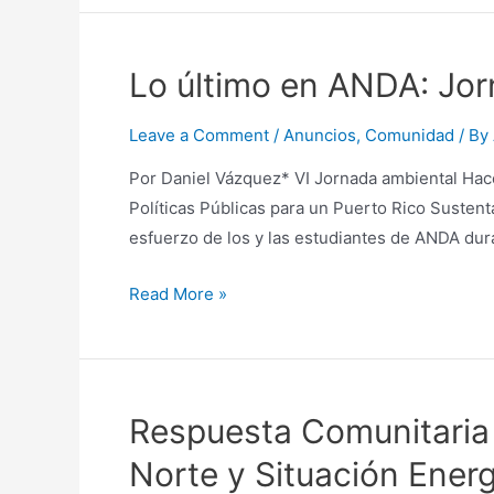
Lo último en ANDA: Jor
Leave a Comment
/
Anuncios
,
Comunidad
/ By
Por Daniel Vázquez* VI Jornada ambiental Hace
Políticas Públicas para un Puerto Rico Sustent
esfuerzo de los y las estudiantes de ANDA dur
Lo
Read More »
último
en
ANDA:
Jornada,
Respuesta Comunitaria a
convocatorias,
Norte y Situación Energ
y