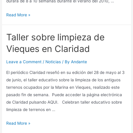
durará de 8 a 10 semanas durante el verano del 2010, …
Nuevo
Read More »
internado
para
Taller sobre limpieza de
estudiantes
de
Vieques en Claridad
Derecho
Leave a Comment
/
Noticias
/ By
Andante
El periódico Claridad reseñó en su edición del 28 de mayo al 3
de junio, el taller educativo sobre la limpieza de los antiguos
terrenos ocupados por la Marina en Vieques, realizado este
pasado fin de semana. Puede acceder la página electrónica
de Claridad pulsando AQUI. Celebran taller educativo sobre
limpieza de terrenos en …
Taller
Read More »
sobre