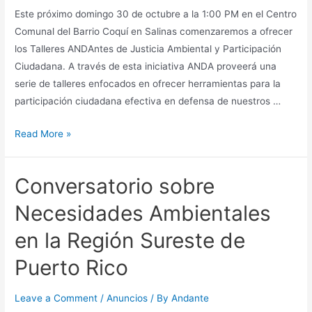
Este próximo domingo 30 de octubre a la 1:00 PM en el Centro
Comunal del Barrio Coquí en Salinas comenzaremos a ofrecer
los Talleres ANDAntes de Justicia Ambiental y Participación
Ciudadana. A través de esta iniciativa ANDA proveerá una
serie de talleres enfocados en ofrecer herramientas para la
participación ciudadana efectiva en defensa de nuestros …
Comienzan
Read More »
los
Talleres
Conversatorio sobre
ANDAntes
de
Necesidades Ambientales
Justicia
en la Región Sureste de
Ambiental
y
Puerto Rico
Participación
Ciudadana
Leave a Comment
/
Anuncios
/ By
Andante