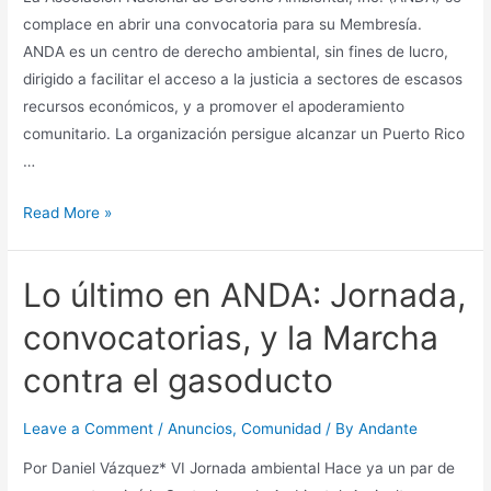
Rico
complace en abrir una convocatoria para su Membresía.
ANDA es un centro de derecho ambiental, sin fines de lucro,
dirigido a facilitar el acceso a la justicia a sectores de escasos
recursos económicos, y a promover el apoderamiento
comunitario. La organización persigue alcanzar un Puerto Rico
…
Convocatoria
Read More »
a
nuevos/as
Lo último en ANDA: Jornada,
miembros
(Actualizado:
convocatorias, y la Marcha
Nueva
contra el gasoducto
fecha
límite)
Leave a Comment
/
Anuncios
,
Comunidad
/ By
Andante
Por Daniel Vázquez* VI Jornada ambiental Hace ya un par de