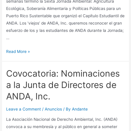
semanas terminó la Sexta Jornada Ambiental: Agricultura
Ecológica, Soberanía Alimentaria y Políticas Públicas para un
Puerto Rico Sustentable que organizó el Capítulo Estudiantil de
ANDA. Los ‘viejos’ de ANDA, Inc. queremos reconocer el gran
esfuerzo de los y las estudiantes de ANDA durante la Jornada;
…
Lo
Read More »
último
en
Covocatoria: Nominaciones
ANDA:
Jornada,
a la Junta de Directores de
convocatorias,
ANDA, Inc.
y
la
Leave a Comment
/
Anuncios
/ By
Andante
Marcha
contra
La Asociación Nacional de Derecho Ambiental, Inc. (ANDA)
el
convoca a su membresía y al público en general a someter