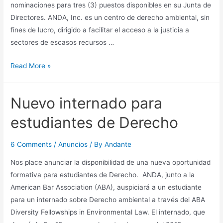
gasoducto
nominaciones para tres (3) puestos disponibles en su Junta de
Directores. ANDA, Inc. es un centro de derecho ambiental, sin
fines de lucro, dirigido a facilitar el acceso a la justicia a
sectores de escasos recursos …
Covocatoria:
Read More »
Nominaciones
a
Nuevo internado para
la
Junta
estudiantes de Derecho
de
Directores
6 Comments
/
Anuncios
/ By
Andante
de
Nos place anunciar la disponibilidad de una nueva oportunidad
ANDA,
formativa para estudiantes de Derecho. ANDA, junto a la
Inc.
American Bar Association (ABA), auspiciará a un estudiante
para un internado sobre Derecho ambiental a través del ABA
Diversity Fellowships in Environmental Law. El internado, que