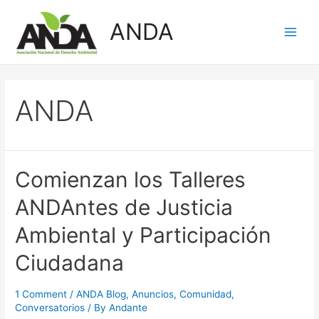
Skip
ANDA
to
Main
content
Men
ANDA
Comienzan los Talleres
ANDAntes de Justicia
Ambiental y Participación
Ciudadana
1 Comment
/
ANDA Blog
,
Anuncios
,
Comunidad
,
Conversatorios
/ By
Andante