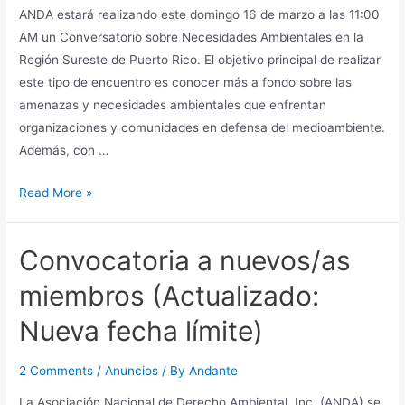
ANDA estará realizando este domingo 16 de marzo a las 11:00
AM un Conversatorio sobre Necesidades Ambientales en la
Región Sureste de Puerto Rico. El objetivo principal de realizar
este tipo de encuentro es conocer más a fondo sobre las
amenazas y necesidades ambientales que enfrentan
organizaciones y comunidades en defensa del medioambiente.
Además, con …
Conversatorio
Read More »
sobre
Necesidades
Convocatoria a nuevos/as
Ambientales
en
miembros (Actualizado:
la
Nueva fecha límite)
Región
Sureste
2 Comments
/
Anuncios
/ By
Andante
de
Puerto
La Asociación Nacional de Derecho Ambiental, Inc. (ANDA) se